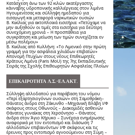
Κατάσχεση άνω των 92 κιλών ακατέργαστης
κάνναβης υδροπονικής καλλιέργειας στον λιμένα
Ηγουμενίτσας και σύλληψη ημεδαπού για
εισαγωγή και μεταφορά ναρκωτικών ουσιών
Β. Κικίλιας για ακτοπλοϊκά εισιτήρια: «Πετύχαμε να
μην αυξηθούν οι τιμές στα εισιτήρια για δεύτερη
συνεχόμενη χρονιά – Η προσπάθεια για
συγκράτηση και μείωση των τιμών συνεχίζεται εν
μέσω πολέμου»
Β. Κικίλιας από Κυλλήνη: «Το Λιμενικό στην πρώτη
γραμμή για την ασφάλεια χιλιάδων επιβατών»
Απονομή Πτυχίων στους νέους Επιθεωρητές
Κράτους Λιμένα (Paris MoU) της 7ης Εκπαιδευτικής
Σειράς της Σχολής Επιθεωρητών Ασφαλείας Πλοίων
ΕΠΙΚΑΙΡΟΤΗΤΑ Λ.Σ.-ΕΛ.ΑΚΤ.
Σύλληψη αλλοδαπού για παράβαση του νόμου
«Περί εξαρτησιογόνων ουσιών» στη Σαμοθράκη–
Θάνατος άνδρα στη Ζάκυνθο –Μηχανική Βλάβη Ι/Φ
σκάφους στους Οθωνούς – Διακομιδές ασθενών
Θάνατος γυναίκας στη Χερσόνησο – Θάνατος
άνδρα στον Άγιο Κήρυκο – Συνέχεια ενημέρωσης
αναφορικά με τον εντοπισμό και διάσωση 7
αλλοδαπών επιβαινόντων Ι/Φ σκάφους και τις
έρευνες προς εντοπισμό αγνοούμενου στη Σύμη –