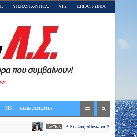
Τ.
ΥΠ.ΝΑΥΤ.&Ν.ΠΟΛ.
A.I.S.
ΕΠΙΚΟΙΝΩΝΙΑ
AIS
ΕΠΙΚΟΙΝΩΝΙΑ
Β. Κικίλιας: «Πάνω από 23,2 εκατ. ευρώ σε περισ
ΝΑΥΤΙΛΙΑ