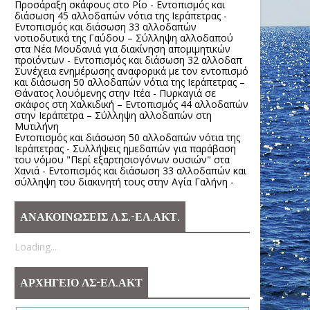
Προσάραξη σκάφους στο Ρίο - Εντοπισμός και
διάσωση 45 αλλοδαπών νότια της Ιεράπετρας -
Εντοπισμός και διάσωση 33 αλλοδαπών
νοτιοδυτικά της Γαύδου – Σύλληψη αλλοδαπού
στα Νέα Μουδανιά για διακίνηση απομιμητικών
προϊόντων - Εντοπισμός και διάσωση 32 αλλοδαπ
Συνέχεια ενημέρωσης αναφορικά με τον εντοπισμό
και διάσωση 50 αλλοδαπών νότια της Ιεράπετρας –
Θάνατος λουόμενης στην Ιτέα - Πυρκαγιά σε
σκάφος στη Χαλκιδική – Εντοπισμός 44 αλλοδαπών
στην Ιεράπετρα – Σύλληψη αλλοδαπών στη
Μυτιλήνη
Εντοπισμός και διάσωση 50 αλλοδαπών νότια της
Ιεράπετρας - Συλλήψεις ημεδαπών για παράβαση
του νόμου "Περί εξαρτησιογόνων ουσιών" στα
Χανιά - Εντοπισμός και διάσωση 33 αλλοδαπών και
σύλληψη του διακινητή τους στην Αγία Γαλήνη -
ΑΝΑΚΟΙΝΩΣΕΙΣ Λ.Σ.-ΕΛ.ΑΚΤ.
Loading...
ΑΡΧΗΓΕΙΟ ΛΣ-ΕΛ.ΑΚΤ