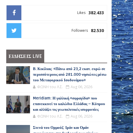
382.433
Likes
82.530
Followers
ΕΙΔΗΣΕΙΣ LIVE
Β. Κικίλιας: «Πάνω από 23,2 εκατ. ευρώ σε
περισσότερους από 281.000 νησιώτες μέσω
του Μεταφορικού Ισοδυνάμου»
ΦΩΝΗ του Λ.Σ.
Aug 06, 2026
Meridiam: Η γαλλική «σφραγίδα» που
επανεκκινεί το καλώδιο Ελλάδας – Κύπρου
και αλλάζει τις γεωπολιτικές ισορροπίες
ΦΩΝΗ του Λ.Σ.
Aug 06, 2026
Στενά του Ορμούζ: Ιράν και Ομάν