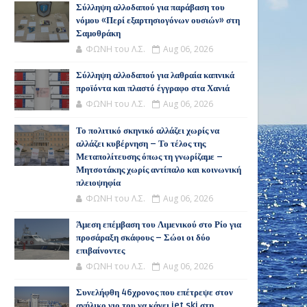
Σύλληψη αλλοδαπού για παράβαση του
νόμου «Περί εξαρτησιογόνων ουσιών» στη
Σαμοθράκη
ΦΩΝΗ του Λ.Σ.
Aug 06, 2026
Σύλληψη αλλοδαπού για λαθραία καπνικά
προϊόντα και πλαστό έγγραφο στα Χανιά
ΦΩΝΗ του Λ.Σ.
Aug 06, 2026
Το πολιτικό σκηνικό αλλάζει χωρίς να
αλλάζει κυβέρνηση – Το τέλος της
Μεταπολίτευσης όπως τη γνωρίζαμε –
Μητσοτάκης χωρίς αντίπαλο και κοινωνική
πλειοψηφία
ΦΩΝΗ του Λ.Σ.
Aug 06, 2026
Άμεση επέμβαση του Λιμενικού στο Ρίο για
προσάραξη σκάφους – Σώοι οι δύο
επιβαίνοντες
ΦΩΝΗ του Λ.Σ.
Aug 06, 2026
Συνελήφθη 46χρονος που επέτρεψε στον
ανήλικο γιο του να κάνει jet ski στη