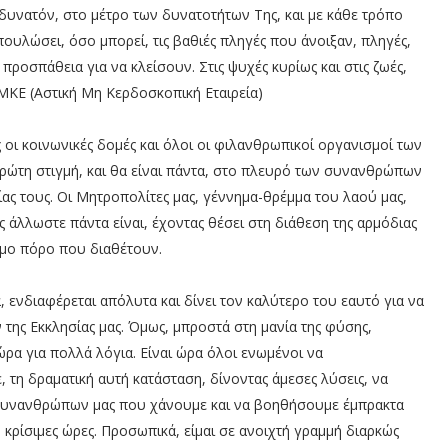
αι δυνατόν, στο μέτρο των δυνατοτήτων Της, και με κάθε τρόπο
πουλώσει, όσο μπορεί, τις βαθιές πληγές που άνοιξαν, πληγές,
ροσπάθεια για να κλείσουν. Στις ψυχές κυρίως και στις ζωές,
ΜΚΕ (Αστική Μη Κερδοσκοπική Εταιρεία)
ς οι κοινωνικές δομές και όλοι οι φιλανθρωπικοί οργανισμοί των
ώτη στιγμή, και θα είναι πάντα, στο πλευρό των συνανθρώπων
ίας τους. Οι Μητροπολίτες μας, γέννημα-θρέμμα του λαού μας,
ς άλλωστε πάντα είναι, έχοντας θέσει στη διάθεση της αρμόδιας
ιμο πόρο που διαθέτουν.
, ενδιαφέρεται απόλυτα και δίνει τον καλύτερο του εαυτό για να
της Εκκλησίας μας. Όμως, μπροστά στη μανία της φύσης,
ώρα για πολλά λόγια. Είναι ώρα όλοι ενωμένοι να
 τη δραματική αυτή κατάσταση, δίνοντας άμεσες λύσεις, να
υνανθρώπων μας που χάνουμε και να βοηθήσουμε έμπρακτα
 κρίσιμες ώρες. Προσωπικά, είμαι σε ανοιχτή γραμμή διαρκώς