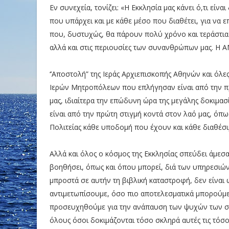
Εν συνεχεία, τονίζει: «Η Εκκλησία μας κάνει ό,τι είν
που υπάρχει και με κάθε μέσο που διαθέτει, για να ε
που, δυστυχώς, θα πάρουν πολύ χρόνο και τεράστια π
αλλά και στις περιουσίες των συνανθρώπων μας. Η Α
‘’Αποστολή” της Ιεράς Αρχιεπισκοπής Αθηνών και όλε
Ιερών Μητροπόλεων που επλήγησαν είναι από την πρ
μας, ιδιαίτερα την επώδυνη ώρα της μεγάλης δοκιμασ
είναι από την πρώτη στιγμή κοντά στον λαό μας, όπω
Πολιτείας κάθε υποδομή που έχουν και κάθε διαθέσ
Αλλά και όλος ο κόσμος της Εκκλησίας σπεύδει άμεσα
βοηθήσει, όπως και όπου μπορεί, διά των υπηρεσιών 
μπροστά σε αυτήν τη βιβλική καταστροφή, δεν είναι 
αντιμετωπίσουμε, όσο πιο αποτελεσματικά μπορούμε,
προσευχηθούμε για την ανάπαυση των ψυχών των σ
όλους όσοι δοκιμάζονται τόσο σκληρά αυτές τις τόσο