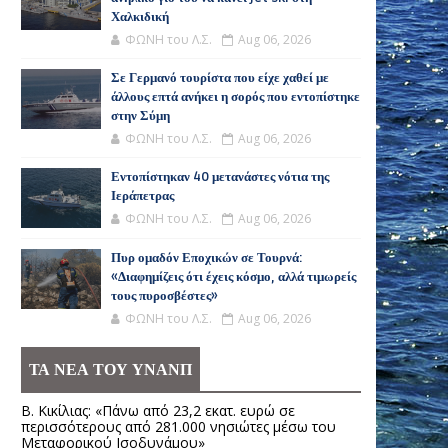
Χαλκιδική
ΦΩΝΗ του Λ.Σ.
Aug 06, 2026
Σε Γερμανό τουρίστα που είχε χαθεί με
άλλους επτά ανήκει η σορός που εντοπίστηκε
στην Σύμη
ΦΩΝΗ του Λ.Σ.
Aug 06, 2026
Εντοπίστηκαν 40 μετανάστες νότια της
Ιεράπετρας
ΦΩΝΗ του Λ.Σ.
Aug 06, 2026
Πυρ ομαδόν Εποχικών σε Τουρνά:
«Διαφημίζεις ότι έχεις κόσμο, αλλά τιμωρείς
τους πυροσβέστες»
ΦΩΝΗ του Λ.Σ.
Aug 06, 2026
ΤΑ ΝΕΑ ΤΟΥ ΥΝΑΝΠ
Β. Κικίλιας: «Πάνω από 23,2 εκατ. ευρώ σε
περισσότερους από 281.000 νησιώτες μέσω του
Μεταφορικού Ισοδυνάμου»