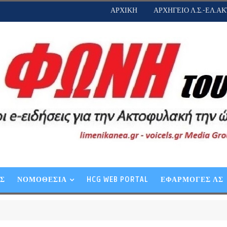
ΑΡΧΙΚΗ
ΑΡΧΗΓΕΙΟ Λ.Σ.-ΕΛ.ΑΚ
ΕΣ
ΝΟΜΟΘΕΣΙΑ
HCG WEB PORTAL
ΕΦΑΡΜΟΓΕΣ ΛΣ