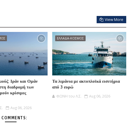
View More
ΜΟΣ
ΕΛΛΑΔΑ-ΚΟΣΜΟΣ
μούζ: Ιράν και Ομάν
Τα λιμάνια με ακτοπλοϊκά εισιτήρια
στη διαδρομή των
από 3 ευρώ
μούν κρίσιμες
ΦΩΝΗ του Λ.Σ.
Aug 06, 2026
Σ.
Aug 06, 2026
 COMMENTS: