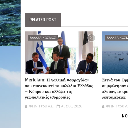
RELATED POST
ΕΛΛΑΔΑ-ΚΟΣΜΟΣ
ΕΛΛΑΔΑ-ΚΟΣ
Meridiam: Η γαλλική «σφραγίδα»
Στενά του Ορ
που επανεκκινεί το καλώδιο Ελλάδας
συμφώνησαν 
– Κύπρου και αλλάζει τις
πλοίων, εκκρε
γεωπολιτικές ισορροπίες
λεπτομέρειες
ΦΩΝΗ του Λ.Σ.
Aug 06, 2026
ΦΩΝΗ του Λ.
NO