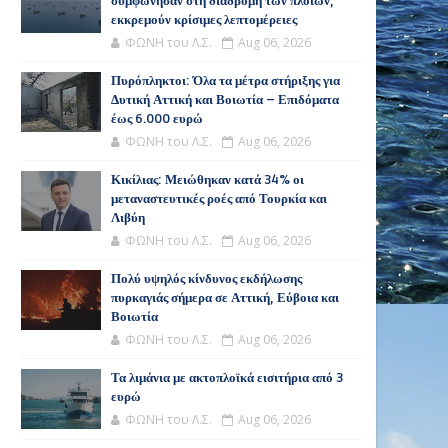
συμφώνησαν στη διαδρομή των πλοίων,
εκκρεμούν κρίσιμες λεπτομέρειες
ΦΩΝΗ του Λ.Σ.
Aug 06, 2026
Πυρόπληκτοι: Όλα τα μέτρα στήριξης για
Δυτική Αττική και Βοιωτία – Επιδόματα
έως 6.000 ευρώ
ΦΩΝΗ του Λ.Σ.
Aug 06, 2026
Κικίλιας: Μειώθηκαν κατά 34% οι
μεταναστευτικές ροές από Τουρκία και
Λιβύη
ΦΩΝΗ του Λ.Σ.
Aug 06, 2026
Πολύ υψηλός κίνδυνος εκδήλωσης
πυρκαγιάς σήμερα σε Αττική, Εύβοια και
Βοιωτία
ΦΩΝΗ του Λ.Σ.
Aug 06, 2026
Τα λιμάνια με ακτοπλοϊκά εισιτήρια από 3
ευρώ
ΦΩΝΗ του Λ.Σ.
Aug 06, 2026