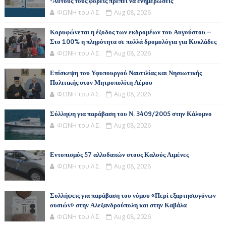
-Αυτούς τους φορείς πρέπει να ενημερώσεις
ΦΩΝΗ του Λ.Σ.
Aug 08, 2026
Κορυφώνεται η έξοδος των εκδρομέων του Αυγούστου –
Στο 100% η πληρότητα σε πολλά δρομολόγια για Κυκλάδες
ΦΩΝΗ του Λ.Σ.
Aug 08, 2026
Επίσκεψη του Υφυπουργού Ναυτιλίας και Νησιωτικής
Πολιτικής στον Μητροπολίτη Λέρου
ΦΩΝΗ του Λ.Σ.
Aug 08, 2026
Σύλληψη για παράβαση του Ν. 3409/2005 στην Κάλυμνο
ΦΩΝΗ του Λ.Σ.
Aug 08, 2026
Εντοπισμός 57 αλλοδαπών στους Καλούς Λιμένες
ΦΩΝΗ του Λ.Σ.
Aug 08, 2026
Συλλήψεις για παράβαση του νόμου «Περί εξαρτησιογόνων
ουσιών» στην Αλεξανδρούπολη και στην Καβάλα
ΦΩΝΗ του Λ.Σ.
Aug 08, 2026