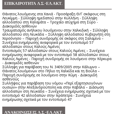
ΕΠΙΚΑΙΡΟΤΗΤΑ Λ.Σ.-ΕΛ.ΑΚΤ.
Θάνατος λουόμενης στα Χανιά - Προσάραξη Θ/Γ σκάφους στη
Λευκίμμη - Σύλληψη ημεδαπού στην Κυλλήνη - Σύλληψη
αλλοδαπού στη Καλαμάτα – Τροχαίο ατύχημα στη Σύρο -
Διακομιδές ασθενών
Τραυματισμός ανήλικου λουόμενου στην Χαλκιδική – Σύλληψη
αλλοδαπού στη Λευκάδα – Σύλληψη αλλοδαπού Κυβερνήτη στη
Χερσόνησο – Παροχή συνδρομής σε σκάφος στη Σαλαμίνα –
Συνέχεια ενημέρωσης αναφορικά με τον εντοπισμό 57
αλλοδαπών στους Καλούς Λιμένες
Εντοπισμός 57 αλλοδαπών στους Καλούς Λιμένες – Συνέχεια
ενημέρωσης αναφορικά με τον εντοπισμό 58 αλλοδαπών στους
Καλούς Λιμένες - Παροχή συνδρομής σε λουόμενο στην Κέρκυρα
- Διακομιδές ασθενών
Σύλληψη για παράβαση του Ν. 3409/2005 στην Κάλυμνο –
Θάνατος λουόμενων στο Πήλιο τη Χαλκίδα και τη Βούλα –
Παροχή συνδρομής σε λουόμενο στην Κύμη - Διακομιδή
ασθενούς
Συλλήψεις για παράβαση του νόμου «Περί εξαρτησιογόνων
ουσιών» στην Αλεξανδρούπολη και στην Καβάλα – Διάσωση
αλλοδαπών στη Λευκάδα – Συνέχεια ενημέρωσης σχετικά με τον
εντοπισμό 42 αλλοδαπών στην Ιεράπετρα - Συνέχεια
ενημέρωσης σχετικά με τον εντοπισμό 47
ΑΝΑΚΟΙΝΩΣΕΙΣ Λ.Σ.-ΕΛ.ΑΚΤ.