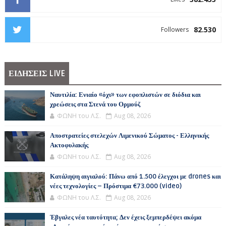
82.530
Followers
ΕΙΔΗΣΕΙΣ LIVE
Ναυτιλία: Ενιαίο «όχι» των εφοπλιστών σε διόδια και
χρεώσεις στα Στενά του Ορμούζ
ΦΩΝΗ του Λ.Σ.
Aug 08, 2026
Αποστρατείες στελεχών Λιμενικού Σώματος - Ελληνικής
Ακτοφυλακής
ΦΩΝΗ του Λ.Σ.
Aug 08, 2026
Κατάληψη αιγιαλού: Πάνω από 1.500 έλεγχοι με drones και
νέες τεχνολογίες – Πρόστιμα €73.000 (video)
ΦΩΝΗ του Λ.Σ.
Aug 08, 2026
Έβγαλες νέα ταυτότητα; Δεν έχεις ξεμπερδέψει ακόμα