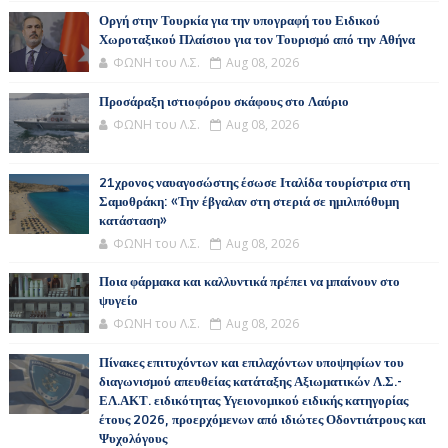
Οργή στην Τουρκία για την υπογραφή του Ειδικού
Χωροταξικού Πλαίσιου για τον Τουρισμό από την Αθήνα
ΦΩΝΗ του Λ.Σ.
Aug 08, 2026
Προσάραξη ιστιοφόρου σκάφους στο Λαύριο
ΦΩΝΗ του Λ.Σ.
Aug 08, 2026
21χρονος ναυαγοσώστης έσωσε Ιταλίδα τουρίστρια στη
Σαμοθράκη: «Την έβγαλαν στη στεριά σε ημιλιπόθυμη
κατάσταση»
ΦΩΝΗ του Λ.Σ.
Aug 08, 2026
Ποια φάρμακα και καλλυντικά πρέπει να μπαίνουν στο
ψυγείο
ΦΩΝΗ του Λ.Σ.
Aug 08, 2026
Πίνακες επιτυχόντων και επιλαχόντων υποψηφίων του
διαγωνισμού απευθείας κατάταξης Αξιωματικών Λ.Σ.-
ΕΛ.ΑΚΤ. ειδικότητας Υγειονομικού ειδικής κατηγορίας
έτους 2026, προερχόμενων από ιδιώτες Οδοντιάτρους και
Ψυχολόγους