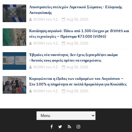
Αποστρατείες στελεχών Λιμενικού Σώματος - Ελληνικής
Ακτοφυλακής
ΦΩΝΗ του Λ.Σ.
Aug 08, 2026
Κατάληψη αιγιαλού: Πάνω από 1.500 έλεγχοι με drones και
νέες τεχνολογίες – Πρόστιμα €73.000 (video)
ΦΩΝΗ του Λ.Σ.
Aug 08, 2026
Έβγαλες νέα ταυτότητα; Δεν έχεις ξεμπερδέψει ακόμα
-Αυτούς τους φορείς πρέπει να ενημερώσεις
ΦΩΝΗ του Λ.Σ.
Aug 08, 2026
Κορυφώνεται η έξοδος των εκδρομέων του Αυγούστου –
Στο 100% η πληρότητα σε πολλά δρομολόγια για Κυκλάδες
ΦΩΝΗ του Λ.Σ.
Aug 08, 2026