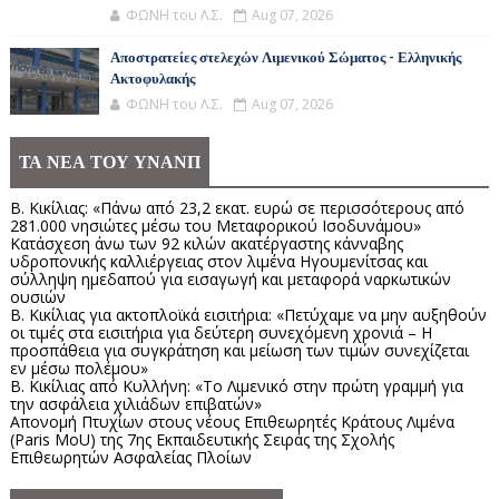
ΦΩΝΗ του Λ.Σ.
Aug 07, 2026
Αποστρατείες στελεχών Λιμενικού Σώματος - Ελληνικής
Ακτοφυλακής
ΦΩΝΗ του Λ.Σ.
Aug 07, 2026
ΤΑ ΝΕΑ ΤΟΥ ΥΝΑΝΠ
Β. Κικίλιας: «Πάνω από 23,2 εκατ. ευρώ σε περισσότερους από
281.000 νησιώτες μέσω του Μεταφορικού Ισοδυνάμου»
Κατάσχεση άνω των 92 κιλών ακατέργαστης κάνναβης
υδροπονικής καλλιέργειας στον λιμένα Ηγουμενίτσας και
σύλληψη ημεδαπού για εισαγωγή και μεταφορά ναρκωτικών
ουσιών
Β. Κικίλιας για ακτοπλοϊκά εισιτήρια: «Πετύχαμε να μην αυξηθούν
οι τιμές στα εισιτήρια για δεύτερη συνεχόμενη χρονιά – Η
προσπάθεια για συγκράτηση και μείωση των τιμών συνεχίζεται
εν μέσω πολέμου»
Β. Κικίλιας από Κυλλήνη: «Το Λιμενικό στην πρώτη γραμμή για
την ασφάλεια χιλιάδων επιβατών»
Απονομή Πτυχίων στους νέους Επιθεωρητές Κράτους Λιμένα
(Paris MoU) της 7ης Εκπαιδευτικής Σειράς της Σχολής
Επιθεωρητών Ασφαλείας Πλοίων