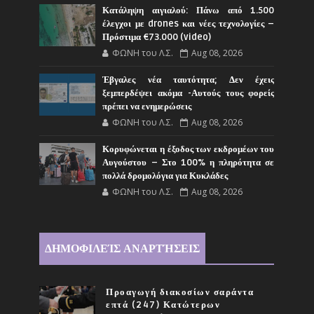
Κατάληψη αιγιαλού: Πάνω από 1.500
έλεγχοι με drones και νέες τεχνολογίες –
Πρόστιμα €73.000 (video)
ΦΩΝΗ του Λ.Σ.
Aug 08, 2026
Έβγαλες νέα ταυτότητα; Δεν έχεις
ξεμπερδέψει ακόμα -Αυτούς τους φορείς
πρέπει να ενημερώσεις
ΦΩΝΗ του Λ.Σ.
Aug 08, 2026
Κορυφώνεται η έξοδος των εκδρομέων του
Αυγούστου – Στο 100% η πληρότητα σε
πολλά δρομολόγια για Κυκλάδες
ΦΩΝΗ του Λ.Σ.
Aug 08, 2026
ΔΗΜΟΦΙΛΕΊΣ ΑΝΑΡΤΉΣΕΙΣ
Προαγωγή διακοσίων σαράντα
επτά (247) Κατώτερων