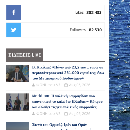
382.433
Likes
82.530
Followers
ΕΙΔΗΣΕΙΣ LIVE
Β. Κικίλιας: «Πάνω από 23,2 εκατ. ευρώ σε
περισσότερους από 281.000 νησιώτες μέσω
του Μεταφορικού Ισοδυνάμου»
ΦΩΝΗ του Λ.Σ.
Aug 06, 2026
Meridiam: Η γαλλική «σφραγίδα» που
επανεκκινεί το καλώδιο Ελλάδας – Κύπρου
και αλλάζει τις γεωπολιτικές ισορροπίες
ΦΩΝΗ του Λ.Σ.
Aug 06, 2026
Στενά του Ορμούζ: Ιράν και Ομάν