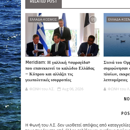
RELATED POST
ΕΛΛΑΔΑ-ΚΟΣΜΟΣ
ΕΛΛΑΔΑ-ΚΟΣ
Meridiam: Η γαλλική «σφραγίδα»
Στενά του Ορ
που επανεκκινεί το καλώδιο Ελλάδας
συμφώνησαν 
– Κύπρου και αλλάζει τις
πλοίων, εκκρε
γεωπολιτικές ισορροπίες
λεπτομέρειες
ΦΩΝΗ του Λ.Σ.
Aug 06, 2026
ΦΩΝΗ του Λ.
NO
POS
Η Φωνή του Λ.Σ. δεν υιοθετεί απόψεις από καταγγελί