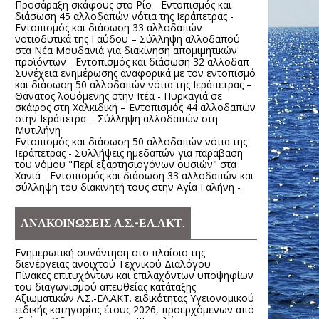
Προσάραξη σκάφους στο Ρίο - Εντοπισμός και
διάσωση 45 αλλοδαπών νότια της Ιεράπετρας -
Εντοπισμός και διάσωση 33 αλλοδαπών
νοτιοδυτικά της Γαύδου – Σύλληψη αλλοδαπού
στα Νέα Μουδανιά για διακίνηση απομιμητικών
προϊόντων - Εντοπισμός και διάσωση 32 αλλοδαπ
Συνέχεια ενημέρωσης αναφορικά με τον εντοπισμό
και διάσωση 50 αλλοδαπών νότια της Ιεράπετρας –
Θάνατος λουόμενης στην Ιτέα - Πυρκαγιά σε
σκάφος στη Χαλκιδική – Εντοπισμός 44 αλλοδαπών
στην Ιεράπετρα – Σύλληψη αλλοδαπών στη
Μυτιλήνη
Εντοπισμός και διάσωση 50 αλλοδαπών νότια της
Ιεράπετρας - Συλλήψεις ημεδαπών για παράβαση
του νόμου "Περί εξαρτησιογόνων ουσιών" στα
Χανιά - Εντοπισμός και διάσωση 33 αλλοδαπών και
σύλληψη του διακινητή τους στην Αγία Γαλήνη -
ΑΝΑΚΟΙΝΩΣΕΙΣ Λ.Σ.-ΕΛ.ΑΚΤ.
Ενημερωτική συνάντηση στο πλαίσιο της
διενέργειας ανοιχτού Τεχνικού Διαλόγου
Πίνακες επιτυχόντων και επιλαχόντων υποψηφίων
του διαγωνισμού απευθείας κατάταξης
Αξιωματικών Λ.Σ.-ΕΛ.ΑΚΤ. ειδικότητας Υγειονομικού
ειδικής κατηγορίας έτους 2026, προερχόμενων από