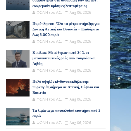
συμφώνησαν στη διαδρομή των πλοίων,
εκκρεμούν κρίσιμες λεπτομέρειες
ΦΩΝΗ του Λ.Σ.
Aug 06, 2026
Πυρόπληκτοι: Όλα τα μέτρα στήριξης για
Δυτική Αττική και Βοιωτία – Επιδόματα
έως 6.000 ευρώ
ΦΩΝΗ του Λ.Σ.
Aug 06, 2026
Κικίλιας: Μειώθηκαν κατά 34% οι
μεταναστευτικές ροές από Τουρκία και
Λιβύη
ΦΩΝΗ του Λ.Σ.
Aug 06, 2026
Πολύ υψηλός κίνδυνος εκδήλωσης
πυρκαγιάς σήμερα σε Αττική, Εύβοια και
Βοιωτία
ΦΩΝΗ του Λ.Σ.
Aug 06, 2026
Τα λιμάνια με ακτοπλοϊκά εισιτήρια από 3
ευρώ
ΦΩΝΗ του Λ.Σ.
Aug 06, 2026