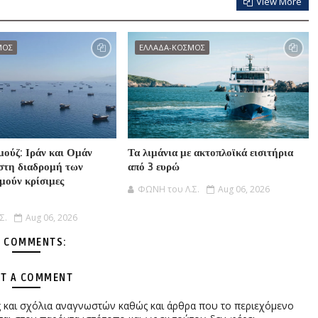
View More
ΜΟΣ
ΕΛΛΑΔΑ-ΚΟΣΜΟΣ
μούζ: Ιράν και Ομάν
Τα λιμάνια με ακτοπλοϊκά εισιτήρια
στη διαδρομή των
από 3 ευρώ
μούν κρίσιμες
ΦΩΝΗ του Λ.Σ.
Aug 06, 2026
Σ.
Aug 06, 2026
 COMMENTS:
T A COMMENT
ες και σχόλια αναγνωστών καθώς και άρθρα που το περιεχόμενο