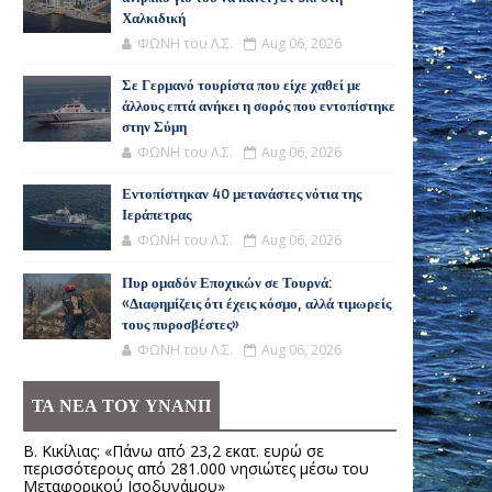
Χαλκιδική
ΦΩΝΗ του Λ.Σ.
Aug 06, 2026
Σε Γερμανό τουρίστα που είχε χαθεί με
άλλους επτά ανήκει η σορός που εντοπίστηκε
στην Σύμη
ΦΩΝΗ του Λ.Σ.
Aug 06, 2026
Εντοπίστηκαν 40 μετανάστες νότια της
Ιεράπετρας
ΦΩΝΗ του Λ.Σ.
Aug 06, 2026
Πυρ ομαδόν Εποχικών σε Τουρνά:
«Διαφημίζεις ότι έχεις κόσμο, αλλά τιμωρείς
τους πυροσβέστες»
ΦΩΝΗ του Λ.Σ.
Aug 06, 2026
ΤΑ ΝΕΑ ΤΟΥ ΥΝΑΝΠ
Β. Κικίλιας: «Πάνω από 23,2 εκατ. ευρώ σε
περισσότερους από 281.000 νησιώτες μέσω του
Μεταφορικού Ισοδυνάμου»