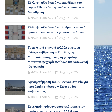
Σύλληψη αλλοδαπού για παράβαση του
νόμου «Περί εξαρτησιογόνων ουσιών» στη
Σαμοθράκη
ΦΩΝΗ του Λ.Σ.
Aug 06, 2026
Σύλληψη αλλοδαπού για λαθραία καπνικά
προϊόντα και πλαστό έγγραφο στα Χανιά
ΦΩΝΗ του Λ.Σ.
Aug 06, 2026
Το πολιτικό σκηνικό αλλάζει χωρίς να
αλλάζει κυβέρνηση – Το τέλος της
Μεταπολίτευσης όπως τη γνωρίζαμε –
Μητσοτάκης χωρίς αντίπαλο και κοινωνική
πλειοψηφία
ΦΩΝΗ του Λ.Σ.
Aug 06, 2026
Άμεση επέμβαση του Λιμενικού στο Ρίο για
προσάραξη σκάφους – Σώοι οι δύο
επιβαίνοντες
ΦΩΝΗ του Λ.Σ.
Aug 06, 2026
Συνελήφθη 46χρονος που επέτρεψε στον
ανήλικο γιο του να κάνει jet ski στη