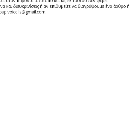
αι στον παρόντα ιστότοπο και ως εκ τούτου δεν φέρει
 και διευκρινίσεις ή αν επιθυμείτε να διαγράψουμε ένα άρθρο ή
oup.voice.ls@gmail.com.