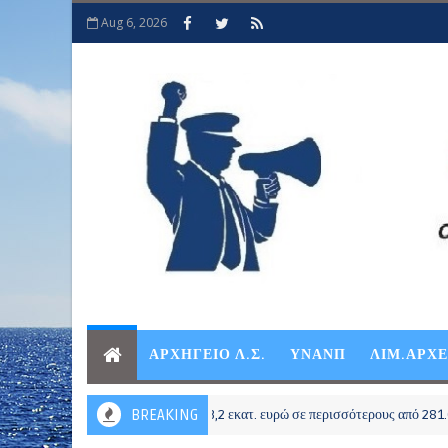
Aug 6, 2026
ΑΡΧΗΓΕΙΟ Λ.Σ.
ΥΝΑΝΠ
ΛΙΜ.ΑΡΧ
Β. Κικίλιας: «Πάνω από 23,2 εκατ. ευρώ σε περισσότερους από 281.000 νησ
BREAKING