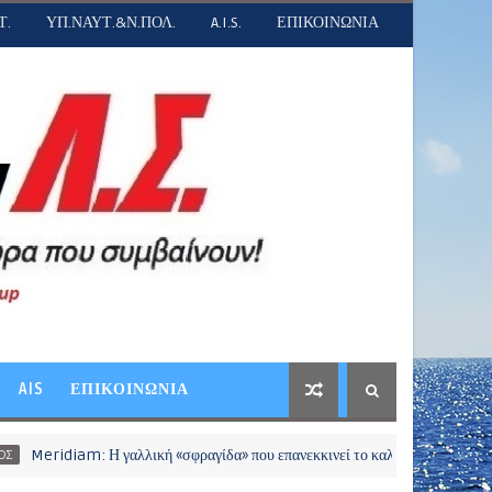
Τ.
ΥΠ.ΝΑΥΤ.&Ν.ΠΟΛ.
A.I.S.
ΕΠΙΚΟΙΝΩΝΙΑ
AIS
ΕΠΙΚΟΙΝΩΝΙΑ
iam: Η γαλλική «σφραγίδα» που επανεκκινεί το καλώδιο Ελλάδας – Κύπρου και