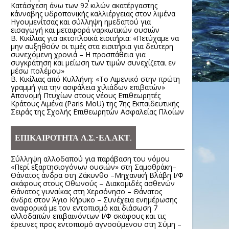
Κατάσχεση άνω των 92 κιλών ακατέργαστης
κάνναβης υδροπονικής καλλιέργειας στον λιμένα
Ηγουμενίτσας και σύλληψη ημεδαπού για
εισαγωγή και μεταφορά ναρκωτικών ουσιών
Β. Κικίλιας για ακτοπλοϊκά εισιτήρια: «Πετύχαμε να
μην αυξηθούν οι τιμές στα εισιτήρια για δεύτερη
συνεχόμενη χρονιά – Η προσπάθεια για
συγκράτηση και μείωση των τιμών συνεχίζεται εν
μέσω πολέμου»
Β. Κικίλιας από Κυλλήνη: «Το Λιμενικό στην πρώτη
γραμμή για την ασφάλεια χιλιάδων επιβατών»
Απονομή Πτυχίων στους νέους Επιθεωρητές
Κράτους Λιμένα (Paris MoU) της 7ης Εκπαιδευτικής
Σειράς της Σχολής Επιθεωρητών Ασφαλείας Πλοίων
ΕΠΙΚΑΙΡΟΤΗΤΑ Λ.Σ.-ΕΛ.ΑΚΤ.
Σύλληψη αλλοδαπού για παράβαση του νόμου
«Περί εξαρτησιογόνων ουσιών» στη Σαμοθράκη–
Θάνατος άνδρα στη Ζάκυνθο –Μηχανική Βλάβη Ι/Φ
σκάφους στους Οθωνούς – Διακομιδές ασθενών
Θάνατος γυναίκας στη Χερσόνησο – Θάνατος
άνδρα στον Άγιο Κήρυκο – Συνέχεια ενημέρωσης
αναφορικά με τον εντοπισμό και διάσωση 7
αλλοδαπών επιβαινόντων Ι/Φ σκάφους και τις
έρευνες προς εντοπισμό αγνοούμενου στη Σύμη –