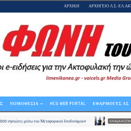
ΑΡΧΙΚΗ
ΑΡΧΗΓΕΙΟ Λ.Σ.-ΕΛ.ΑΚ
ΕΣ
ΝΟΜΟΘΕΣΙΑ
HCG WEB PORTAL
ΕΦΑΡΜΟΓΕΣ ΛΣ
ιώτες μέσω του Μεταφορικού Ισοδυνάμου»
Merid
ΕΛΛΑΔΑ-ΚΟΣΜΟΣ