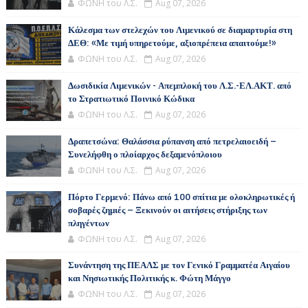
ΦΩΝΗ του Λ.Σ.
Aug 07, 2026
Κάλεσμα των στελεχών του Λιμενικού σε διαμαρτυρία στη
ΔΕΘ: «Με τιμή υπηρετούμε, αξιοπρέπεια απαιτούμε!»
ΦΩΝΗ του Λ.Σ.
Aug 07, 2026
Δωσιδικία Λιμενικών - Απεμπλοκή του Λ.Σ.-ΕΛ.ΑΚΤ. από
το Στρατιωτικό Ποινικό Κώδικα
ΦΩΝΗ του Λ.Σ.
Aug 07, 2026
Δραπετσώνα: Θαλάσσια ρύπανση από πετρελαιοειδή –
Συνελήφθη ο πλοίαρχος δεξαμενόπλοιου
ΦΩΝΗ του Λ.Σ.
Aug 07, 2026
Πόρτο Γερμενό: Πάνω από 100 σπίτια με ολοκληρωτικές ή
σοβαρές ζημιές – Ξεκινούν οι αιτήσεις στήριξης των
πληγέντων
ΦΩΝΗ του Λ.Σ.
Aug 07, 2026
Συνάντηση της ΠΕΑΛΣ με τον Γενικό Γραμματέα Αιγαίου
και Νησιωτικής Πολιτικής κ. Φώτη Μάγγο
ΦΩΝΗ του Λ.Σ.
Aug 07, 2026