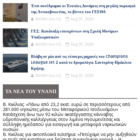
Έτσι συνέδραμαν οι Ένοπλες Δυνάμεις στη μεγάλη πυρκαγιά
της Αττικοβοιωτίας, το βίντεο του ΓΕΕΘΑ
ΦΩΝΗ του Λ.Σ.
Aug 07, 2026
ΓΕΣ: Κατάταξη επιτυχόντων στη Σχολή Μονίμων
Υπαξιωματικών
ΦΩΝΗ του Λ.Σ.
Aug 07, 2026
Βλάβη σε μία από τις τέσσερις μηχανές του Champions
Leaugue Jet 2 κατά το δρομολόγιο Σαντορίνη-Ηράκλειο
Κρήτης
ΦΩΝΗ του Λ.Σ.
Aug 07, 2026
ΤΑ ΝΕΑ ΤΟΥ ΥΝΑΝΠ
Β. Κικίλιας: «Πάνω από 23,2 εκατ. ευρώ σε περισσότερους από
281.000 νησιώτες μέσω του Μεταφορικού Ισοδυνάμου»
Κατάσχεση άνω των 92 κιλών ακατέργαστης κάνναβης
υδροπονικής καλλιέργειας στον λιμένα Ηγουμενίτσας και
σύλληψη ημεδαπού για εισαγωγή και μεταφορά ναρκωτικών
ουσιών
Β. Κικίλιας για ακτοπλοϊκά εισιτήρια: «Πετύχαμε να μην αυξηθούν
οι τιμές στα εισιτήρια για δεύτερη συνεχόμενη χρονιά – Η