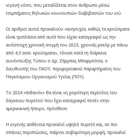
ιογενή νόσο, που μεταδίδεται στον άνθρωπο μέσω
τσιμπήματος θηλυκών κουνουπιών-διαβιβαστών του ιού.
Οι αριθμοί αυτοί προκαλούν «ανησυχία, καθώς τα κρούσματα
είναι τριπλάσια από αυτά που είχαν καταγραφεί ως την
αντίστοιχη χρονική στιγμή του 2023, χρονιάς-ρεκόρ με πάνω
από 4,5 εκατ. κρούσματα», τόνισε κατά τη διάρκεια
συνέντευξης Τύπου ο Δρ. Ζάρμπας Μπαρμπόσα, ο
διευθυντής του ΠΑΟΥ, περιφερειακού παραρτήματος του
Παγκόσμιου Οργανισμού Υγείας (ΠΟΥ).
Το 2024 «πιθανόν» θα είναι «η χειρότερη περίοδος του
δάγκειου πυρετού που έχει καταγραφεί ποτέ» στην
αμερικανική ήπειρο, πρόσθεσε.
Η ιογενής ασθένεια προκαλεί υψηλό πυρετό και, σε πιο
σπάνιες περιπτώσεις, παίρνει σοβαρότερη μορφή, προκαλεί