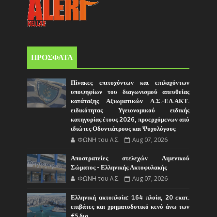
ΠΡΟΣΦΑΤΑ
Πίνακες επιτυχόντων και επιλαχόντων
υποψηφίων του διαγωνισμού απευθείας
κατάταξης Αξιωματικών Λ.Σ.-ΕΛ.ΑΚΤ.
ειδικότητας Υγειονομικού ειδικής
κατηγορίας έτους 2026, προερχόμενων από
ιδιώτες Οδοντιάτρους και Ψυχολόγους
ΦΩΝΗ του Λ.Σ.
Aug 07, 2026
Αποστρατείες στελεχών Λιμενικού
Σώματος - Ελληνικής Ακτοφυλακής
ΦΩΝΗ του Λ.Σ.
Aug 07, 2026
Ελληνική ακτοπλοΐα: 164 πλοία, 20 εκατ.
επιβάτες και χρηματοδοτικό κενό άνω των
€5 δισ.