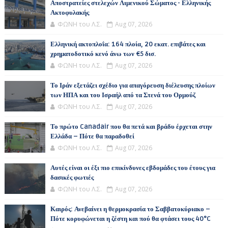
Αποστρατείες στελεχών Λιμενικού Σώματος - Ελληνικής
Ακτοφυλακής
ΦΩΝΗ του Λ.Σ.
Aug 07, 2026
Ελληνική ακτοπλοΐα: 164 πλοία, 20 εκατ. επιβάτες και
χρηματοδοτικό κενό άνω των €5 δισ.
ΦΩΝΗ του Λ.Σ.
Aug 07, 2026
Το Ιράν εξετάζει σχέδιο για απαγόρευση διέλευσης πλοίων
των ΗΠΑ και του Ισραήλ από τα Στενά του Ορμούζ
ΦΩΝΗ του Λ.Σ.
Aug 07, 2026
Το πρώτο Canadair που θα πετά και βράδυ έρχεται στην
Ελλάδα – Πότε θα παραδοθεί
ΦΩΝΗ του Λ.Σ.
Aug 07, 2026
Αυτές είναι οι έξι πιο επικίνδυνες εβδομάδες του έτους για
δασικές φωτιές
ΦΩΝΗ του Λ.Σ.
Aug 07, 2026
Καιρός: Ανεβαίνει η θερμοκρασία το Σαββατοκύριακο –
Πότε κορυφώνεται η ζέστη και πού θα φτάσει τους 40°C