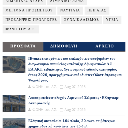
ΛΙΜΕΝΙΚΕΣ ΑΡΧΕΣ
ΛΙΜΕΝΙΚΟ ΣΩΜΑ
ΜΕΡΙΜΝΑ ΠΡΟΣΩΠΙΚΟΥ
ΝΑΥΤΙΛΙΑ
ΠΕΙΡΑΙΑΣ
ΠΡΟΣΛΗΨΕΙΣ-ΠΡΟΑΓΩΓΕΣ
ΣΥΝΔΙΚΑΛΙΣΜΟΣ
ΥΓΕΙΑ
ΦΩΝΗ ΤΟΥ Λ.Σ.
ΠΡΌΣΦΑΤΑ
ΔΗΜΟΦΙΛΉ
ΑΡΧΕΊΟ
Πίνακες επιτυχόντων και επιλαχόντων υποψηφίων του
διαγωνισμού απευθείας κατάταξης Αξιωματικών Λ.Σ.-
ΕΛ.ΑΚΤ. ειδικότητας Υγειονομικού ειδικής κατηγορίας
έτους 2026, προερχόμενων από ιδιώτες Οδοντιάτρους και
Ψυχολόγους
ΦΩΝΗ του Λ.Σ.
Aug 07, 2026
Αποστρατείες στελεχών Λιμενικού Σώματος - Ελληνικής
Ακτοφυλακής
ΦΩΝΗ του Λ.Σ.
Aug 07, 2026
Ελληνική ακτοπλοΐα: 164 πλοία, 20 εκατ. επιβάτες και
χρηματοδοτικό κενό άνω των €5 δισ.