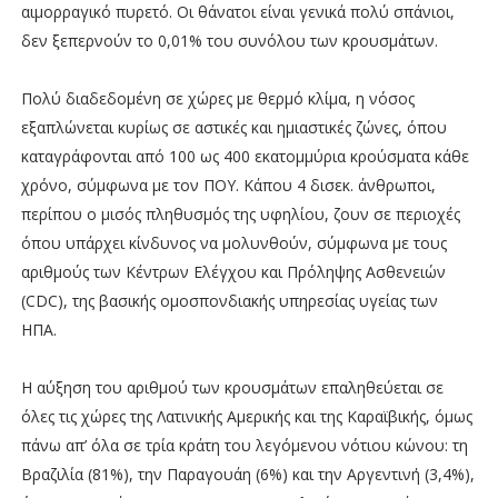
αιμορραγικό πυρετό. Οι θάνατοι είναι γενικά πολύ σπάνιοι,
δεν ξεπερνούν το 0,01% του συνόλου των κρουσμάτων.
Πολύ διαδεδομένη σε χώρες με θερμό κλίμα, η νόσος
εξαπλώνεται κυρίως σε αστικές και ημιαστικές ζώνες, όπου
καταγράφονται από 100 ως 400 εκατομμύρια κρούσματα κάθε
χρόνο, σύμφωνα με τον ΠΟΥ. Κάπου 4 δισεκ. άνθρωποι,
περίπου ο μισός πληθυσμός της υφηλίου, ζουν σε περιοχές
όπου υπάρχει κίνδυνος να μολυνθούν, σύμφωνα με τους
αριθμούς των Κέντρων Ελέγχου και Πρόληψης Ασθενειών
(CDC), της βασικής ομοσπονδιακής υπηρεσίας υγείας των
ΗΠΑ.
Η αύξηση του αριθμού των κρουσμάτων επαληθεύεται σε
όλες τις χώρες της Λατινικής Αμερικής και της Καραϊβικής, όμως
πάνω απ’ όλα σε τρία κράτη του λεγόμενου νότιου κώνου: τη
Βραζιλία (81%), την Παραγουάη (6%) και την Αργεντινή (3,4%),