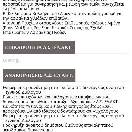
προσπάθεια για συγκράτηση και μείωση των τιμών συνεχίζεται
εν μέσω πολέμου»
Β. Κικίλιας από Κυλλήνη: «Το Λιμενικό στην πρώτη γραμμή για
την ασφάλεια χιλιάδων επιβατών»
Απονομή Πτυχίων στους νέους Επιθεωρητές Κράτους Λιμένα
(Paris MoU) της 7ης Εκπαιδευτικής Σειράς της Σχολής
Επιθεωρητών Ασφαλείας Πλοίων
ΕΠΙΚΑΙΡΟΤΗΤΑ Λ.Σ.-ΕΛ.ΑΚΤ.
Loading...
ΑΝΑΚΟΙΝΩΣΕΙΣ Λ.Σ.-ΕΛ.ΑΚΤ.
Ενημερωτική συνάντηση στο πλαίσιο της διενέργειας ανοιχτού
Τεχνικού Διαλόγου
Πίνακες επιτυχόντων και επιλαχόντων υποψηφίων του
διαγωνισμού απευθείας κατάταξης Αξιωματικών Λ.Σ.-ΕΛ.ΑΚΤ.
ειδικότητας Υγειονομικού ειδικής κατηγορίας έτους 2026,
προερχόμενων από ιδιώτες Οδοντιάτρους και Ψυχολόγους
Ενημερωτική συνάντηση στο πλαίσιο της διενέργειας ανοιχτού
Τεχνικού Διαλόγου
Προκήρυξη ανοικτού δημόσιου διεθνούς επαναληπτικού
μειοδοτικού διαγωνισμού