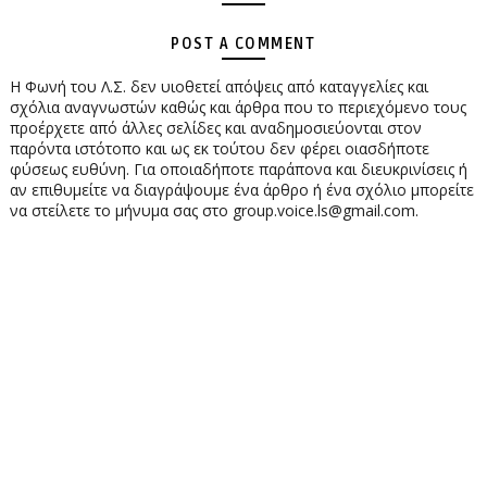
POST A COMMENT
Η Φωνή του Λ.Σ. δεν υιοθετεί απόψεις από καταγγελίες και
σχόλια αναγνωστών καθώς και άρθρα που το περιεχόμενο τους
προέρχετε από άλλες σελίδες και αναδημοσιεύονται στον
παρόντα ιστότοπο και ως εκ τούτου δεν φέρει οιασδήποτε
φύσεως ευθύνη. Για οποιαδήποτε παράπονα και διευκρινίσεις ή
αν επιθυμείτε να διαγράψουμε ένα άρθρο ή ένα σχόλιο μπορείτε
να στείλετε το μήνυμα σας στο group.voice.ls@gmail.com.