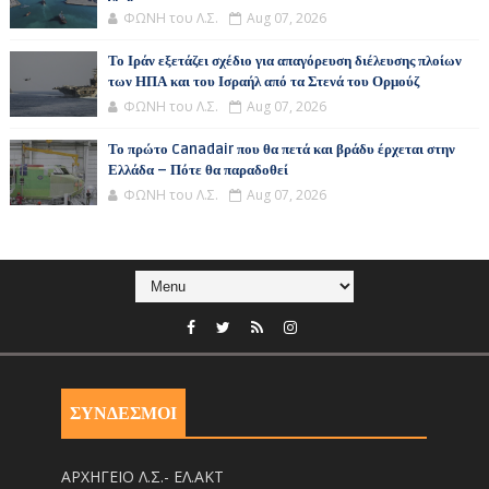
ΦΩΝΗ του Λ.Σ.
Aug 07, 2026
Το Ιράν εξετάζει σχέδιο για απαγόρευση διέλευσης πλοίων
των ΗΠΑ και του Ισραήλ από τα Στενά του Ορμούζ
ΦΩΝΗ του Λ.Σ.
Aug 07, 2026
Το πρώτο Canadair που θα πετά και βράδυ έρχεται στην
Ελλάδα – Πότε θα παραδοθεί
ΦΩΝΗ του Λ.Σ.
Aug 07, 2026
ΣΥΝΔΕΣΜΟΙ
ΑΡΧΗΓΕΙΟ Λ.Σ.- ΕΛ.ΑΚΤ