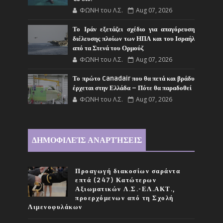
ΦΩΝΗ του Λ.Σ.
Aug 07, 2026
Το Ιράν εξετάζει σχέδιο για απαγόρευση
διέλευσης πλοίων των ΗΠΑ και του Ισραήλ
από τα Στενά του Ορμούζ
ΦΩΝΗ του Λ.Σ.
Aug 07, 2026
Το πρώτο Canadair που θα πετά και βράδυ
έρχεται στην Ελλάδα – Πότε θα παραδοθεί
ΦΩΝΗ του Λ.Σ.
Aug 07, 2026
ΔΗΜΟΦΙΛΕΊΣ ΑΝΑΡΤΉΣΕΙΣ
Προαγωγή διακοσίων σαράντα
επτά (247) Κατώτερων
Αξιωματικών Λ.Σ.-ΕΛ.ΑΚΤ.,
προερχόμενων από τη Σχολή
Λιμενοφυλάκων