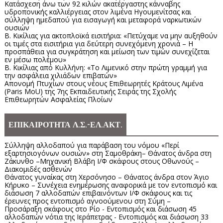
Κατάσχεση άνω των 92 κιλών ακατέργαστης κάνναβης
υδροπονικής καλλιέργειας στον λιμένα Ηγουμενίτσας και
σύλληψη ημεδαπού για εισαγωγή και μεταφορά ναρκωτικών
ουσιών
Β. Κικίλιας για ακτοπλοϊκά εισιτήρια: «Πετύχαμε να μην αυξηθούν
οι τιμές στα εισιτήρια για δεύτερη συνεχόμενη χρονιά – Η
προσπάθεια για συγκράτηση και μείωση των τιμών συνεχίζεται
εν μέσω πολέμου»
Β. Κικίλιας από Κυλλήνη: «Το Λιμενικό στην πρώτη γραμμή για
την ασφάλεια χιλιάδων επιβατών»
Απονομή Πτυχίων στους νέους Επιθεωρητές Κράτους Λιμένα
(Paris MoU) της 7ης Εκπαιδευτικής Σειράς της Σχολής
Επιθεωρητών Ασφαλείας Πλοίων
ΕΠΙΚΑΙΡΟΤΗΤΑ Λ.Σ.-ΕΛ.ΑΚΤ.
Σύλληψη αλλοδαπού για παράβαση του νόμου «Περί
εξαρτησιογόνων ουσιών» στη Σαμοθράκη– Θάνατος άνδρα στη
Ζάκυνθο –Μηχανική Βλάβη Ι/Φ σκάφους στους Οθωνούς –
Διακομιδές ασθενών
Θάνατος γυναίκας στη Χερσόνησο – Θάνατος άνδρα στον Άγιο
Κήρυκο – Συνέχεια ενημέρωσης αναφορικά με τον εντοπισμό και
διάσωση 7 αλλοδαπών επιβαινόντων Ι/Φ σκάφους και τις
έρευνες προς εντοπισμό αγνοούμενου στη Σύμη –
Προσάραξη σκάφους στο Ρίο - Εντοπισμός και διάσωση 45
αλλοδαπών νότια της Ιεράπετρας - Εντοπισμός και διάσωση 33