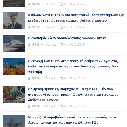
ΦΩΝΗ του Λ.Σ.
Aug 04, 2026
Κικίλιας κατά ΠΑΣΟΚ για ακτοπλοϊκά: «Δεν αποζημιώνουμε
κέρδη ούτε επιδοτούμε τις ακτοπλοϊκές εταιρείες»
ΦΩΝΗ του Λ.Σ.
Aug 04, 2026
Εντοπισμός 44 αλλοδαπών στους Καλούς Λιμένες
ΦΩΝΗ του Λ.Σ.
Aug 04, 2026
Εκτίναξη των τιμών στο ηλεκτρικό ρεύμα τον Αύγουστο,
φόβοι για νέο κύμα ανατιμήσεων λόγω της ξηρασίας στον
Δούναβη
ΦΩΝΗ του Λ.Σ.
Aug 04, 2026
Ελληνική Αμυντική Βιομηχανία: Τα πρώτα deals που
ανοίγουν νέες προοπτικές – Οι ελληνικές εταιρείες και οι
διεθνείς συμμαχίες
ΦΩΝΗ του Λ.Σ.
Aug 04, 2026
Μπαράζ 18 παραβιάσεων από τουρκικά αεροσκάφη στο
Αιγαίο, αναχαιτίστηκαν από τα ελληνικά F16