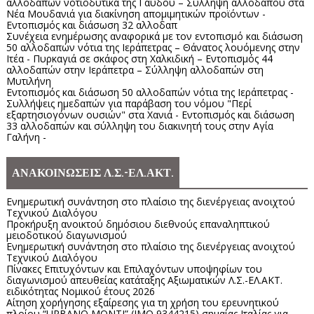
αλλοδαπών νοτιοδυτικά της Γαύδου – Σύλληψη αλλοδαπού στα
Νέα Μουδανιά για διακίνηση απομιμητικών προϊόντων -
Εντοπισμός και διάσωση 32 αλλοδαπ
Συνέχεια ενημέρωσης αναφορικά με τον εντοπισμό και διάσωση
50 αλλοδαπών νότια της Ιεράπετρας – Θάνατος λουόμενης στην
Ιτέα - Πυρκαγιά σε σκάφος στη Χαλκιδική – Εντοπισμός 44
αλλοδαπών στην Ιεράπετρα – Σύλληψη αλλοδαπών στη
Μυτιλήνη
Εντοπισμός και διάσωση 50 αλλοδαπών νότια της Ιεράπετρας -
Συλλήψεις ημεδαπών για παράβαση του νόμου "Περί
εξαρτησιογόνων ουσιών" στα Χανιά - Εντοπισμός και διάσωση
33 αλλοδαπών και σύλληψη του διακινητή τους στην Αγία
Γαλήνη -
ΑΝΑΚΟΙΝΩΣΕΙΣ Λ.Σ.-ΕΛ.ΑΚΤ.
Ενημερωτική συνάντηση στο πλαίσιο της διενέργειας ανοιχτού
Τεχνικού Διαλόγου
Προκήρυξη ανοικτού δημόσιου διεθνούς επαναληπτικού
μειοδοτικού διαγωνισμού
Ενημερωτική συνάντηση στο πλαίσιο της διενέργειας ανοιχτού
Τεχνικού Διαλόγου
Πίνακες Επιτυχόντων και Επιλαχόντων υποψηφίων του
διαγωνισμού απευθείας κατάταξης Αξιωματικών Λ.Σ.-ΕΛ.ΑΚΤ.
ειδικότητας Νομικού έτους 2026
Αίτηση χορήγησης εξαίρεσης για τη χρήση του ερευνητικού
πλοίου “URBANO MONTI” (IMO 9344215) σημαίας Ιταλίας για