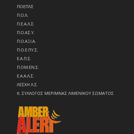
ΠΟΕΠΛΣ
Π.Ο.Λ.
Π.Ε.Α.Λ.Σ.
Π.Ο.ΑΣ.Υ.
Π.Ο.ΑΞΙ.Α.
Π.Ο.Ε.ΠΥ.Σ.
Ε.Α.Π.Σ.
Π.ΟM.EN.Σ.
Ε.Α.Α.Λ.Σ.
ΛΕΣΧΗ Λ.Σ.
π. ΣΥΛΛΟΓΟΣ ΜΕΡΙΜΝΑΣ ΛΙΜΕΝΙΚΟΥ ΣΩΜΑΤΟΣ