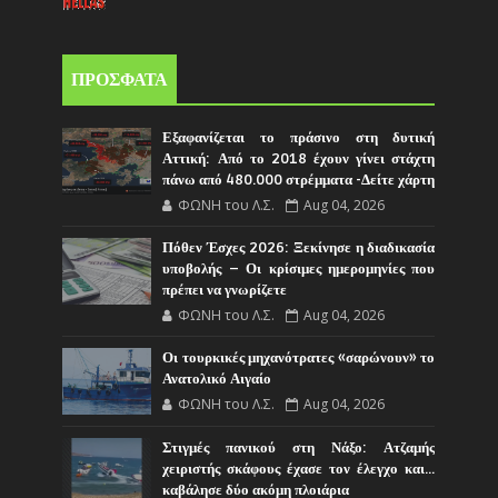
ΠΡΟΣΦΑΤΑ
Εξαφανίζεται το πράσινο στη δυτική
Αττική: Από το 2018 έχουν γίνει στάχτη
πάνω από 480.000 στρέμματα -Δείτε χάρτη
ΦΩΝΗ του Λ.Σ.
Aug 04, 2026
Πόθεν Έσχες 2026: Ξεκίνησε η διαδικασία
υποβολής – Οι κρίσιμες ημερομηνίες που
πρέπει να γνωρίζετε
ΦΩΝΗ του Λ.Σ.
Aug 04, 2026
Οι τουρκικές μηχανότρατες «σαρώνουν» το
Ανατολικό Αιγαίο
ΦΩΝΗ του Λ.Σ.
Aug 04, 2026
Στιγμές πανικού στη Νάξο: Ατζαμής
χειριστής σκάφους έχασε τον έλεγχο και...
καβάλησε δύο ακόμη πλοιάρια