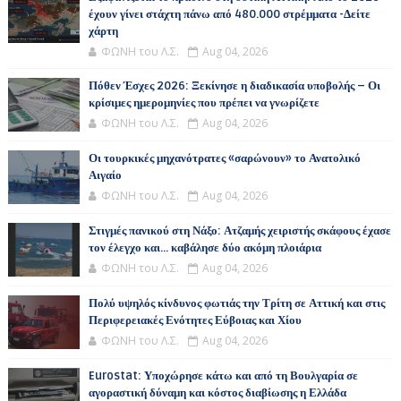
έχουν γίνει στάχτη πάνω από 480.000 στρέμματα -Δείτε
χάρτη
ΦΩΝΗ του Λ.Σ.
Aug 04, 2026
Πόθεν Έσχες 2026: Ξεκίνησε η διαδικασία υποβολής – Οι
κρίσιμες ημερομηνίες που πρέπει να γνωρίζετε
ΦΩΝΗ του Λ.Σ.
Aug 04, 2026
Οι τουρκικές μηχανότρατες «σαρώνουν» το Ανατολικό
Αιγαίο
ΦΩΝΗ του Λ.Σ.
Aug 04, 2026
Στιγμές πανικού στη Νάξο: Ατζαμής χειριστής σκάφους έχασε
τον έλεγχο και... καβάλησε δύο ακόμη πλοιάρια
ΦΩΝΗ του Λ.Σ.
Aug 04, 2026
Πολύ υψηλός κίνδυνος φωτιάς την Τρίτη σε Αττική και στις
Περιφερειακές Ενότητες Εύβοιας και Χίου
ΦΩΝΗ του Λ.Σ.
Aug 04, 2026
Eurostat: Υποχώρησε κάτω και από τη Βουλγαρία σε
αγοραστική δύναμη και κόστος διαβίωσης η Ελλάδα