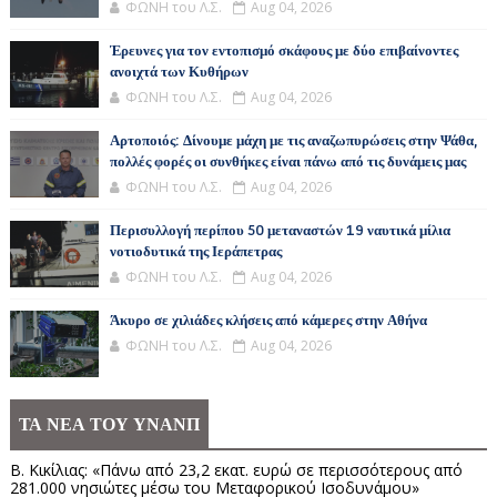
ΦΩΝΗ του Λ.Σ.
Aug 04, 2026
Έρευνες για τον εντοπισμό σκάφους με δύο επιβαίνοντες
ανοιχτά των Κυθήρων
ΦΩΝΗ του Λ.Σ.
Aug 04, 2026
Αρτοποιός: Δίνουμε μάχη με τις αναζωπυρώσεις στην Ψάθα,
πολλές φορές οι συνθήκες είναι πάνω από τις δυνάμεις μας
ΦΩΝΗ του Λ.Σ.
Aug 04, 2026
Περισυλλογή περίπου 50 μεταναστών 19 ναυτικά μίλια
νοτιοδυτικά της Ιεράπετρας
ΦΩΝΗ του Λ.Σ.
Aug 04, 2026
Άκυρο σε χιλιάδες κλήσεις από κάμερες στην Αθήνα
ΦΩΝΗ του Λ.Σ.
Aug 04, 2026
ΤΑ ΝΕΑ ΤΟΥ ΥΝΑΝΠ
Β. Κικίλιας: «Πάνω από 23,2 εκατ. ευρώ σε περισσότερους από
281.000 νησιώτες μέσω του Μεταφορικού Ισοδυνάμου»