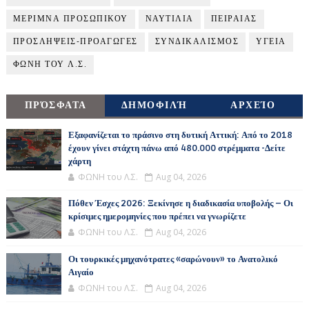
ΜΕΡΙΜΝΑ ΠΡΟΣΩΠΙΚΟΥ
ΝΑΥΤΙΛΙΑ
ΠΕΙΡΑΙΑΣ
ΠΡΟΣΛΗΨΕΙΣ-ΠΡΟΑΓΩΓΕΣ
ΣΥΝΔΙΚΑΛΙΣΜΟΣ
ΥΓΕΙΑ
ΦΩΝΗ ΤΟΥ Λ.Σ.
ΠΡΌΣΦΑΤΑ
ΔΗΜΟΦΙΛΉ
ΑΡΧΕΊΟ
Εξαφανίζεται το πράσινο στη δυτική Αττική: Από το 2018
έχουν γίνει στάχτη πάνω από 480.000 στρέμματα -Δείτε
χάρτη
ΦΩΝΗ του Λ.Σ.
Aug 04, 2026
Πόθεν Έσχες 2026: Ξεκίνησε η διαδικασία υποβολής – Οι
κρίσιμες ημερομηνίες που πρέπει να γνωρίζετε
ΦΩΝΗ του Λ.Σ.
Aug 04, 2026
Οι τουρκικές μηχανότρατες «σαρώνουν» το Ανατολικό
Αιγαίο
ΦΩΝΗ του Λ.Σ.
Aug 04, 2026