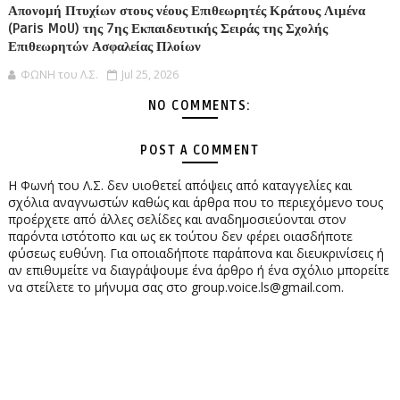
Απονομή Πτυχίων στους νέους Επιθεωρητές Κράτους Λιμένα
(Paris MoU) της 7ης Εκπαιδευτικής Σειράς της Σχολής
Επιθεωρητών Ασφαλείας Πλοίων
ΦΩΝΗ του Λ.Σ.
Jul 25, 2026
NO COMMENTS:
POST A COMMENT
Η Φωνή του Λ.Σ. δεν υιοθετεί απόψεις από καταγγελίες και
σχόλια αναγνωστών καθώς και άρθρα που το περιεχόμενο τους
προέρχετε από άλλες σελίδες και αναδημοσιεύονται στον
παρόντα ιστότοπο και ως εκ τούτου δεν φέρει οιασδήποτε
φύσεως ευθύνη. Για οποιαδήποτε παράπονα και διευκρινίσεις ή
αν επιθυμείτε να διαγράψουμε ένα άρθρο ή ένα σχόλιο μπορείτε
να στείλετε το μήνυμα σας στο group.voice.ls@gmail.com.