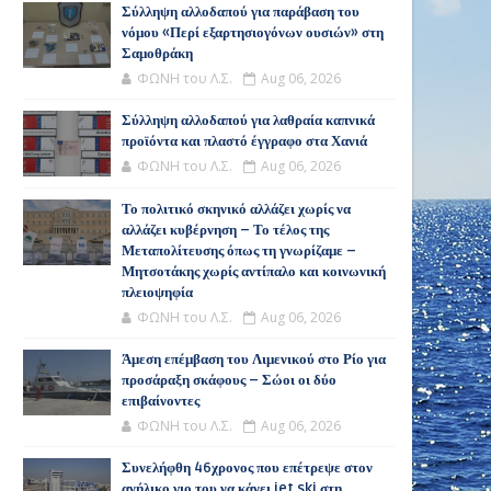
Σύλληψη αλλοδαπού για παράβαση του
νόμου «Περί εξαρτησιογόνων ουσιών» στη
Σαμοθράκη
ΦΩΝΗ του Λ.Σ.
Aug 06, 2026
Σύλληψη αλλοδαπού για λαθραία καπνικά
προϊόντα και πλαστό έγγραφο στα Χανιά
ΦΩΝΗ του Λ.Σ.
Aug 06, 2026
Το πολιτικό σκηνικό αλλάζει χωρίς να
αλλάζει κυβέρνηση – Το τέλος της
Μεταπολίτευσης όπως τη γνωρίζαμε –
Μητσοτάκης χωρίς αντίπαλο και κοινωνική
πλειοψηφία
ΦΩΝΗ του Λ.Σ.
Aug 06, 2026
Άμεση επέμβαση του Λιμενικού στο Ρίο για
προσάραξη σκάφους – Σώοι οι δύο
επιβαίνοντες
ΦΩΝΗ του Λ.Σ.
Aug 06, 2026
Συνελήφθη 46χρονος που επέτρεψε στον
ανήλικο γιο του να κάνει jet ski στη