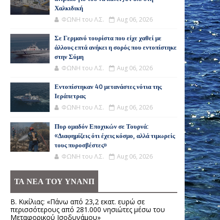
Χαλκιδική
ΦΩΝΗ του Λ.Σ.
Aug 06, 2026
Σε Γερμανό τουρίστα που είχε χαθεί με
άλλους επτά ανήκει η σορός που εντοπίστηκε
στην Σύμη
ΦΩΝΗ του Λ.Σ.
Aug 06, 2026
Εντοπίστηκαν 40 μετανάστες νότια της
Ιεράπετρας
ΦΩΝΗ του Λ.Σ.
Aug 06, 2026
Πυρ ομαδόν Εποχικών σε Τουρνά:
«Διαφημίζεις ότι έχεις κόσμο, αλλά τιμωρείς
τους πυροσβέστες»
ΦΩΝΗ του Λ.Σ.
Aug 06, 2026
ΤΑ ΝΕΑ ΤΟΥ ΥΝΑΝΠ
Β. Κικίλιας: «Πάνω από 23,2 εκατ. ευρώ σε
περισσότερους από 281.000 νησιώτες μέσω του
Μεταφορικού Ισοδυνάμου»