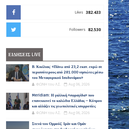
382.433
Likes
82.530
Followers
ΕΙΔΗΣΕΙΣ LIVE
Β. Κικίλιας: «Πάνω από 23,2 εκατ. ευρώ σε
περισσότερους από 281.000 νησιώτες μέσω
του Μεταφορικού Ισοδυνάμου»
ΦΩΝΗ του Λ.Σ.
Aug 06, 2026
Meridiam: Η γαλλική «σφραγίδα» που
επανεκκινεί το καλώδιο Ελλάδας – Κύπρου
και αλλάζει τις γεωπολιτικές ισορροπίες
ΦΩΝΗ του Λ.Σ.
Aug 06, 2026
Στενά του Ορμούζ: Ιράν και Ομάν