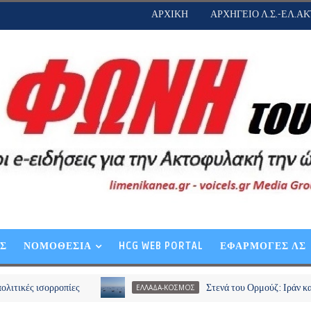
ΑΡΧΙΚΗ
ΑΡΧΗΓΕΙΟ Λ.Σ.-ΕΛ.ΑΚ
ΕΣ
ΝΟΜΟΘΕΣΙΑ
HCG WEB PORTAL
ΕΦΑΡΜΟΓΕΣ ΛΣ
ορροπίες
Στενά του Ορμούζ: Ιράν και Ομάν συ
ΕΛΛΑΔΑ-ΚΟΣΜΟΣ