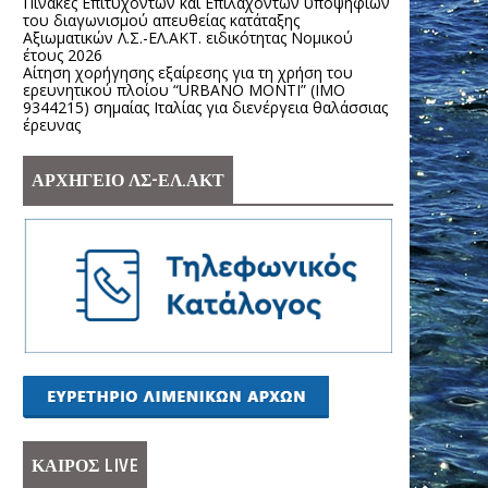
Πίνακες Επιτυχόντων και Επιλαχόντων υποψηφίων
του διαγωνισμού απευθείας κατάταξης
Αξιωματικών Λ.Σ.-ΕΛ.ΑΚΤ. ειδικότητας Νομικού
έτους 2026
Αίτηση χορήγησης εξαίρεσης για τη χρήση του
ερευνητικού πλοίου “URBANO MONTI” (IMO
9344215) σημαίας Ιταλίας για διενέργεια θαλάσσιας
έρευνας
ΑΡΧΗΓΕΙΟ ΛΣ-ΕΛ.ΑΚΤ
ΚΑΙΡΟΣ LIVE