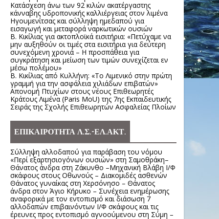
Κατάσχεση άνω των 92 κιλών ακατέργαστης
κάνναβης υδροπονικής καλλιέργειας στον λιμένα
Ηγουμενίτσας και σύλληψη ημεδαπού για
εισαγωγή και μεταφορά ναρκωτικών ουσιών
Β. Κικίλιας για ακτοπλοϊκά εισιτήρια: «Πετύχαμε να
μην αυξηθούν οι τιμές στα εισιτήρια για δεύτερη
συνεχόμενη χρονιά – Η προσπάθεια για
συγκράτηση και μείωση των τιμών συνεχίζεται εν
μέσω πολέμου»
Β. Κικίλιας από Κυλλήνη: «Το Λιμενικό στην πρώτη
γραμμή για την ασφάλεια χιλιάδων επιβατών»
Απονομή Πτυχίων στους νέους Επιθεωρητές
Κράτους Λιμένα (Paris MoU) της 7ης Εκπαιδευτικής
Σειράς της Σχολής Επιθεωρητών Ασφαλείας Πλοίων
ΕΠΙΚΑΙΡΟΤΗΤΑ Λ.Σ.-ΕΛ.ΑΚΤ.
Σύλληψη αλλοδαπού για παράβαση του νόμου
«Περί εξαρτησιογόνων ουσιών» στη Σαμοθράκη–
Θάνατος άνδρα στη Ζάκυνθο –Μηχανική Βλάβη Ι/Φ
σκάφους στους Οθωνούς – Διακομιδές ασθενών
Θάνατος γυναίκας στη Χερσόνησο – Θάνατος
άνδρα στον Άγιο Κήρυκο – Συνέχεια ενημέρωσης
αναφορικά με τον εντοπισμό και διάσωση 7
αλλοδαπών επιβαινόντων Ι/Φ σκάφους και τις
έρευνες προς εντοπισμό αγνοούμενου στη Σύμη –