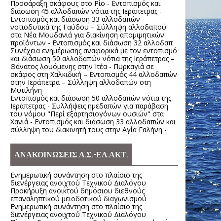
Προσάραξη σκάφους στο Ρίο - Εντοπισμός και
διάσωση 45 αλλοδαπών νότια της Ιεράπετρας -
Εντοπισμός και διάσωση 33 αλλοδαπών
νοτιοδυτικά της Γαύδου – Σύλληψη αλλοδαπού
στα Νέα Μουδανιά για διακίνηση απομιμητικών
προϊόντων - Εντοπισμός και διάσωση 32 αλλοδαπ
Συνέχεια ενημέρωσης αναφορικά με τον εντοπισμό
και διάσωση 50 αλλοδαπών νότια της Ιεράπετρας –
Θάνατος λουόμενης στην Ιτέα - Πυρκαγιά σε
σκάφος στη Χαλκιδική – Εντοπισμός 44 αλλοδαπών
στην Ιεράπετρα – Σύλληψη αλλοδαπών στη
Μυτιλήνη
Εντοπισμός και διάσωση 50 αλλοδαπών νότια της
Ιεράπετρας - Συλλήψεις ημεδαπών για παράβαση
του νόμου "Περί εξαρτησιογόνων ουσιών" στα
Χανιά - Εντοπισμός και διάσωση 33 αλλοδαπών και
σύλληψη του διακινητή τους στην Αγία Γαλήνη -
ΑΝΑΚΟΙΝΩΣΕΙΣ Λ.Σ.-ΕΛ.ΑΚΤ.
Ενημερωτική συνάντηση στο πλαίσιο της
διενέργειας ανοιχτού Τεχνικού Διαλόγου
Προκήρυξη ανοικτού δημόσιου διεθνούς
επαναληπτικού μειοδοτικού διαγωνισμού
Ενημερωτική συνάντηση στο πλαίσιο της
διενέργειας ανοιχτού Τεχνικού Διαλόγου