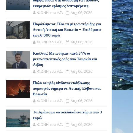
συμφώνησαν στη διαδρομή των πλοίων,
εκκρεμούν κρίσιμες λεπτομέρειες
ΦΩΝΗ του Λ.Σ.
Aug 06, 2026
Πυρόπληκτοι: Όλα τα μέτρα στήριξης για
Δυτική Αττική και Βοιωτία – Επιδόματα
έως 6.000 ευρώ
ΦΩΝΗ του Λ.Σ.
Aug 06, 2026
Κικίλιας: Μειώθηκαν κατά 34% οι
μεταναστευτικές ροές από Τουρκία και
Λιβύη
ΦΩΝΗ του Λ.Σ.
Aug 06, 2026
Πολύ υψηλός κίνδυνος εκδήλωσης
πυρκαγιάς σήμερα σε Αττική, Εύβοια και
Βοιωτία
ΦΩΝΗ του Λ.Σ.
Aug 06, 2026
Τα λιμάνια με ακτοπλοϊκά εισιτήρια από 3
ευρώ
ΦΩΝΗ του Λ.Σ.
Aug 06, 2026