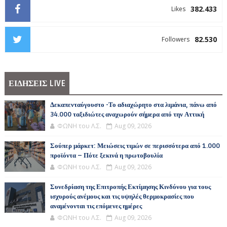
382.433
Likes
82.530
Followers
ΕΙΔΗΣΕΙΣ LIVE
Δεκαπενταύγουστο -Το αδιαχώρητο στα λιμάνια, πάνω από
34.000 ταξιδιώτες αναχωρούν σήμερα από την Αττική
ΦΩΝΗ του Λ.Σ.
Aug 09, 2026
Σούπερ μάρκετ: Μειώσεις τιμών σε περισσότερα από 1.000
προϊόντα – Πότε ξεκινά η πρωτοβουλία
ΦΩΝΗ του Λ.Σ.
Aug 09, 2026
Συνεδρίαση της Επιτροπής Εκτίμησης Κινδύνου για τους
ισχυρούς ανέμους και τις υψηλές θερμοκρασίες που
αναμένονται τις επόμενες ημέρες
ΦΩΝΗ του Λ.Σ.
Aug 09, 2026