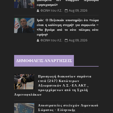
φαινόμενα δεν υπάρχουν περιθώρια
εφησυχασμού»
ΦΩΝΗ του Λ.Σ.
Aug 09, 2026
Ιράν: Ο Πεζεσκιάν υποστηρίζει ότι «τώρα
είναι η καλύτερη στιγμή» για συμφωνία –
«Να βγούμε από το ούτε πόλεμος ούτε
ειρήνη»
ΦΩΝΗ του Λ.Σ.
Aug 09, 2026
ΔΗΜΟΦΙΛΕΊΣ ΑΝΑΡΤΉΣΕΙΣ
Προαγωγή διακοσίων σαράντα
επτά (247) Κατώτερων
Αξιωματικών Λ.Σ.-ΕΛ.ΑΚΤ.,
προερχόμενων από τη Σχολή
Λιμενοφυλάκων
Αποστρατείες στελεχών Λιμενικού
Σώματος - Ελληνικής