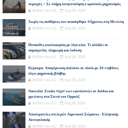
περιοχές – Σε πλήρη κινητοποίηση ο κρατικός μηχανισμός
ΦΩΝΗ του Λ.Σ.
Aug 09, 2026
Χωρίς τις αισθήσεις του ανασύρθηκε 43χρονος στη Μετώπη
ΦΩΝΗ του Λ.Σ.
Aug 09, 2026
Πινακίδες κυκλοφορίας με λίγα κλικ: Τι αλλάζει σε
παραγγελία, πληρωμή και έκδοση
ΦΩΝΗ του Λ.Σ.
Aug 09, 2026
Κέρκυρα: Απαγόρευση απόπλου σε πλοίο με 26 επιβάτες
λόγω μηχανικής βλάβης
ΦΩΝΗ του Λ.Σ.
Aug 09, 2026
Ναυτιλία: Ενιαίο «όχι» των εφοπλιστών σε διόδια και
χρεώσεις στα Στενά του Ορμούζ
ΦΩΝΗ του Λ.Σ.
Aug 08, 2026
Αποστρατείες στελεχών Λιμενικού Σώματος - Ελληνικής
Ακτοφυλακής
ΦΩΝΗ του Λ.Σ.
Aug 08, 2026