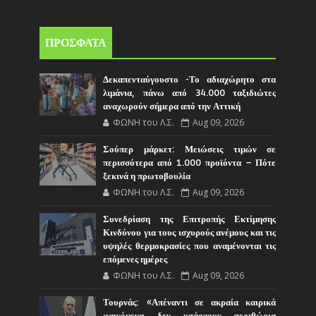
ΠΡΟΣΦΑΤΑ
Δεκαπενταύγουστο -Το αδιαχώρητο στα
λιμάνια, πάνω από 34.000 ταξιδιώτες
αναχωρούν σήμερα από την Αττική
ΦΩΝΗ του Λ.Σ.
Aug 09, 2026
Σούπερ μάρκετ: Μειώσεις τιμών σε
περισσότερα από 1.000 προϊόντα – Πότε
ξεκινά η πρωτοβουλία
ΦΩΝΗ του Λ.Σ.
Aug 09, 2026
Συνεδρίαση της Επιτροπής Εκτίμησης
Κινδύνου για τους ισχυρούς ανέμους και τις
υψηλές θερμοκρασίες που αναμένονται τις
επόμενες ημέρες
ΦΩΝΗ του Λ.Σ.
Aug 09, 2026
Τουρνάς: «Απέναντι σε ακραία καιρικά