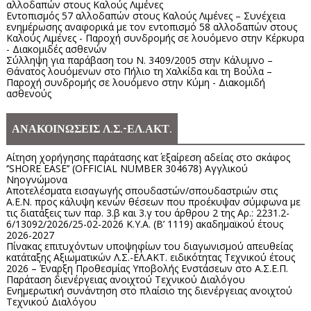
αλλοδαπών στους Καλούς Λιμένες
Εντοπισμός 57 αλλοδαπών στους Καλούς Λιμένες – Συνέχεια
ενημέρωσης αναφορικά με τον εντοπισμό 58 αλλοδαπών στους
Καλούς Λιμένες - Παροχή συνδρομής σε λουόμενο στην Κέρκυρα
- Διακομιδές ασθενών
Σύλληψη για παράβαση του Ν. 3409/2005 στην Κάλυμνο –
Θάνατος λουόμενων στο Πήλιο τη Χαλκίδα και τη Βούλα –
Παροχή συνδρομής σε λουόμενο στην Κύμη - Διακομιδή
ασθενούς
ΑΝΑΚΟΙΝΩΣΕΙΣ Λ.Σ.-ΕΛ.ΑΚΤ.
Αίτηση χορήγησης παράτασης κατ΄ εξαίρεση αδείας στο σκάφος
‘’SHORE EASE’’ (OFFICIAL NUMBER 304678) Αγγλικού
Νηογνώμονα
Αποτελέσματα εισαγωγής σπουδαστών/σπουδαστριών στις
Α.Ε.Ν. προς κάλυψη κενών θέσεων που προέκυψαν σύμφωνα με
τις διατάξεις των παρ. 3.β και 3.γ του άρθρου 2 της Αρ.: 2231.2-
6/13092/2026/25-02-2026 Κ.Υ.Α. (Β’ 1119) ακαδημαϊκού έτους
2026-2027
Πίνακας επιτυχόντων υποψηφίων του διαγωνισμού απευθείας
κατάταξης Αξιωματικών Λ.Σ.-ΕΛ.ΑΚΤ. ειδικότητας Τεχνικού έτους
2026 – Έναρξη Προθεσμίας Υποβολής Ενστάσεων στο Α.Σ.Ε.Π.
Παράταση διενέργειας ανοιχτού Τεχνικού Διαλόγου
Ενημερωτική συνάντηση στο πλαίσιο της διενέργειας ανοιχτού
Τεχνικού Διαλόγου