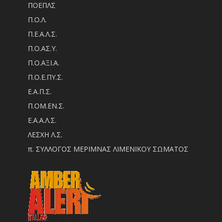
ΠΟΕΠΛΣ
Π.Ο.Λ.
Π.Ε.Α.Λ.Σ.
Π.Ο.ΑΣ.Υ.
Π.Ο.ΑΞΙ.Α.
Π.Ο.Ε.ΠΥ.Σ.
Ε.Α.Π.Σ.
Π.ΟM.EN.Σ.
Ε.Α.Α.Λ.Σ.
ΛΕΣΧΗ Λ.Σ.
π. ΣΥΛΛΟΓΟΣ ΜΕΡΙΜΝΑΣ ΛΙΜΕΝΙΚΟΥ ΣΩΜΑΤΟΣ