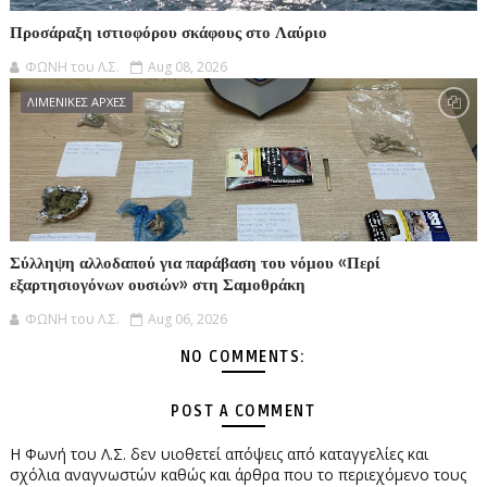
Προσάραξη ιστιοφόρου σκάφους στο Λαύριο
ΦΩΝΗ του Λ.Σ.
Aug 08, 2026
ΛΙΜΕΝΙΚΕΣ ΑΡΧΕΣ
Σύλληψη αλλοδαπού για παράβαση του νόμου «Περί
εξαρτησιογόνων ουσιών» στη Σαμοθράκη
ΦΩΝΗ του Λ.Σ.
Aug 06, 2026
NO COMMENTS:
POST A COMMENT
Η Φωνή του Λ.Σ. δεν υιοθετεί απόψεις από καταγγελίες και
σχόλια αναγνωστών καθώς και άρθρα που το περιεχόμενο τους