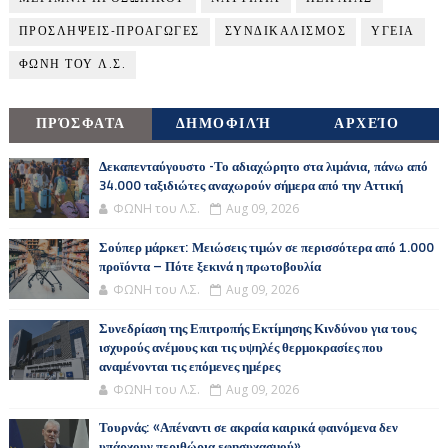
ΠΡΟΣΛΗΨΕΙΣ-ΠΡΟΑΓΩΓΕΣ
ΣΥΝΔΙΚΑΛΙΣΜΟΣ
ΥΓΕΙΑ
ΦΩΝΗ ΤΟΥ Λ.Σ.
ΠΡΌΣΦΑΤΑ
ΔΗΜΟΦΙΛΉ
ΑΡΧΕΊΟ
Δεκαπενταύγουστο -Το αδιαχώρητο στα λιμάνια, πάνω από
34.000 ταξιδιώτες αναχωρούν σήμερα από την Αττική
ΦΩΝΗ του Λ.Σ.
Aug 09, 2026
Σούπερ μάρκετ: Μειώσεις τιμών σε περισσότερα από 1.000
προϊόντα – Πότε ξεκινά η πρωτοβουλία
ΦΩΝΗ του Λ.Σ.
Aug 09, 2026
Συνεδρίαση της Επιτροπής Εκτίμησης Κινδύνου για τους
ισχυρούς ανέμους και τις υψηλές θερμοκρασίες που
αναμένονται τις επόμενες ημέρες
ΦΩΝΗ του Λ.Σ.
Aug 09, 2026
Τουρνάς: «Απέναντι σε ακραία καιρικά φαινόμενα δεν
υπάρχουν περιθώρια εφησυχασμού»