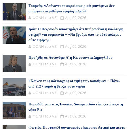
Τουρνάς: «Απέναντι σε ακραία καιρικά φαινόμενα δεν
υπάρχουν περιθώρια εφησυχασμού»
ΦΩΝΗ του Λ.Σ.
Aug 09, 2026
Ιράν: Ο Πεζεσκιάν υποστηρίζει ότι «τώρα είναι η καλύτερη
στιγμή» για συμφωνία – «Να βγούμε από το ούτε πόλεμος
ούτε ειρήνη»
ΦΩΝΗ του Λ.Σ.
Aug 09, 2026
Προήχθη σε Αστυνόμο Α' η Κωνσταντία Δημογλίδου
ΦΩΝΗ του Λ.Σ.
Aug 09, 2026
«Καίνε» τους αδειούχους οι τιμές των καυσίμων – Πάνω
από 2,27 ευρώ η βενζίνη στα νησιά
ΦΩΝΗ του Λ.Σ.
Aug 09, 2026
Παραδόθηκαν στις Ένοπλες Δυνάμεις δύο νέοι ξενώνες στη
νήσο Ρω
ΦΩΝΗ του Λ.Σ.
Aug 09, 2026
Φωτιές: Πορτοκαλί συναγερμός σήμερα σε Αττική και πέντε