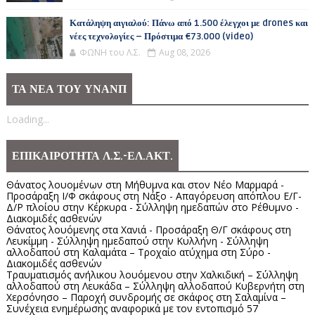
Κατάληψη αιγιαλού: Πάνω από 1.500 έλεγχοι με drones και
νέες τεχνολογίες – Πρόστιμα €73.000 (video)
ΦΩΝΗ του Λ.Σ.
Aug 08, 2026
ΤΑ ΝΕΑ ΤΟΥ ΥΝΑΝΠ
Loading...
ΕΠΙΚΑΙΡΟΤΗΤΑ Λ.Σ.-ΕΛ.ΑΚΤ.
Θάνατος λουομένων στη Μήθυμνα και στον Νέο Μαρμαρά -
Προσάραξη Ι/Φ σκάφους στη Νάξο - Απαγόρευση απόπλου Ε/Γ-
Δ/Ρ πλοίου στην Κέρκυρα - Σύλληψη ημεδαπών στο Ρέθυμνο -
Διακομιδές ασθενών
Θάνατος λουόμενης στα Χανιά - Προσάραξη Θ/Γ σκάφους στη
Λευκίμμη - Σύλληψη ημεδαπού στην Κυλλήνη - Σύλληψη
αλλοδαπού στη Καλαμάτα – Τροχαίο ατύχημα στη Σύρο -
Διακομιδές ασθενών
Τραυματισμός ανήλικου λουόμενου στην Χαλκιδική – Σύλληψη
αλλοδαπού στη Λευκάδα – Σύλληψη αλλοδαπού Κυβερνήτη στη
Χερσόνησο – Παροχή συνδρομής σε σκάφος στη Σαλαμίνα –
Συνέχεια ενημέρωσης αναφορικά με τον εντοπισμό 57